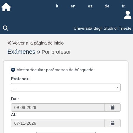
it
en
es
de
fr
Università degli Studi di Trieste
Volver a la página de inicio
Exámenes
Por profesor
Mostrar/ocultar parámetros de búsqueda
Profesor:
--
Dal:
Al: