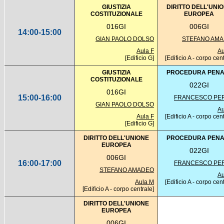
GIUSTIZIA
DIRITTO DELL'UNI
COSTITUZIONALE
EUROPEA
016GI
006GI
14:00-15:00
GIAN PAOLO DOLSO
STEFANO AM
Aula F
Au
[Edificio G]
[Edificio A - corpo cen
GIUSTIZIA
PROCEDURA PENA
COSTITUZIONALE
022GI
016GI
15:00-16:00
FRANCESCO PE
GIAN PAOLO DOLSO
Au
Aula F
[Edificio A - corpo cen
[Edificio G]
DIRITTO DELL'UNIONE
PROCEDURA PENA
EUROPEA
022GI
006GI
16:00-17:00
FRANCESCO PE
STEFANO AMADEO
Au
Aula M
[Edificio A - corpo cen
[Edificio A - corpo centrale]
DIRITTO DELL'UNIONE
EUROPEA
006GI