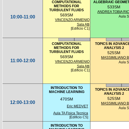
COMPUTATIONAL
ALGEBRAIC GEOME
METHODS FOR
533SM
TURBULENT FLUIDS
ANDREA TOBIA RIC
569SM
10:00-11:00
Aula 
VINCENZO ARMENIO
Sala Atti
[Edificio C1]
COMPUTATIONAL
TOPICS IN ADVANC
METHODS FOR
ANALYSIS 2
TURBULENT FLUIDS
525SM
569SM
MASSIMILIANO B
11:00-12:00
VINCENZO ARMENIO
Aula 
Sala Atti
[Edificio C1]
INTRODUCTION TO
TOPICS IN ADVANC
MACHINE LEARNING
ANALYSIS 2
525SM
470SM
12:00-13:00
MASSIMILIANO B
Eric MEDVET
Aula 
Aula TA Fisica Tecnica
[Edificio C5]
INTRODUCTION TO