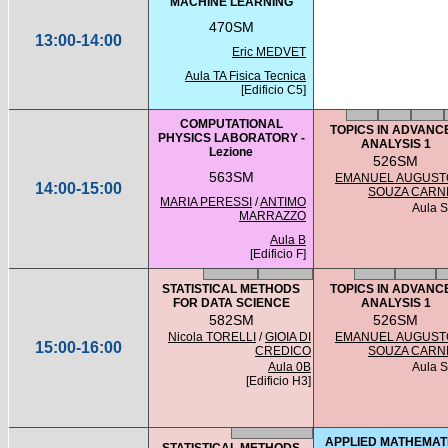
MACHINE LEARNING
470SM
13:00-14:00
Eric MEDVET
Aula TA Fisica Tecnica
[Edificio C5]
COMPUTATIONAL
TOPICS IN ADVANC
PHYSICS LABORATORY -
ANALYSIS 1
Lezione
526SM
563SM
EMANUEL AUGUST
14:00-15:00
SOUZA CARN
MARIA PERESSI
/
ANTIMO
Aula 
MARRAZZO
Aula B
[Edificio F]
STATISTICAL METHODS
TOPICS IN ADVANC
FOR DATA SCIENCE
ANALYSIS 1
582SM
526SM
Nicola TORELLI
/
GIOIA DI
EMANUEL AUGUST
15:00-16:00
CREDICO
SOUZA CARN
Aula 0B
Aula 
[Edificio H3]
APPLIED MATHEMAT