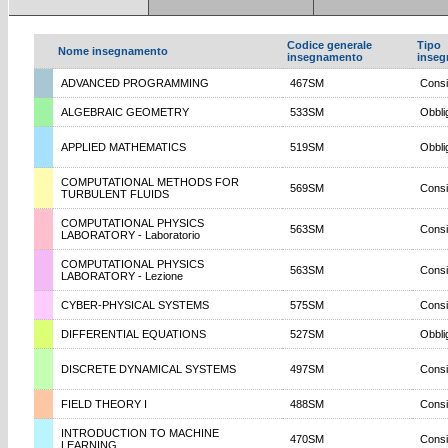
Codice generale
Tipo
Nome insegnamento
insegnamento
inse
ADVANCED PROGRAMMING
467SM
Consi
ALGEBRAIC GEOMETRY
533SM
Obbli
APPLIED MATHEMATICS
519SM
Obbli
COMPUTATIONAL METHODS FOR
569SM
Consi
TURBULENT FLUIDS
COMPUTATIONAL PHYSICS
563SM
Consi
LABORATORY - Laboratorio
COMPUTATIONAL PHYSICS
563SM
Consi
LABORATORY - Lezione
CYBER-PHYSICAL SYSTEMS
575SM
Consi
DIFFERENTIAL EQUATIONS
527SM
Obbli
DISCRETE DYNAMICAL SYSTEMS
497SM
Consi
FIELD THEORY I
488SM
Consi
INTRODUCTION TO MACHINE
470SM
Consi
LEARNING