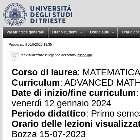
Vai all'indice generale
Orario studenti
Orario aule
Orario doc
Pubblicato il 30/8/2023 19:35
Per visualizzare la legenda dell'orario,
clicca qui
Corso di laurea
: MATEMATICA -
Curriculum
: ADVANCED MATH
Date di inizio/fine curriculum
:
venerdì 12 gennaio 2024
Periodo didattico
: Primo seme
Orario delle lezioni visualizza
Bozza 15-07-2023