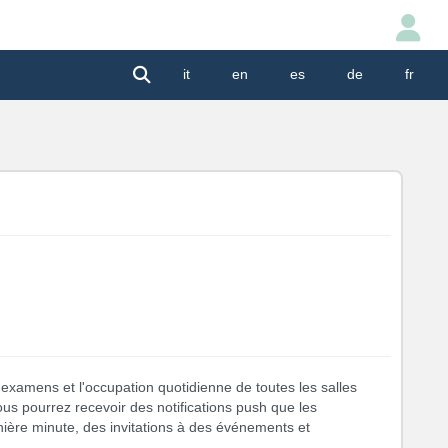
it
en
es
de
fr
s examens et l'occupation quotidienne de toutes les salles
vous pourrez recevoir des notifications push que les
nière minute, des invitations à des événements et