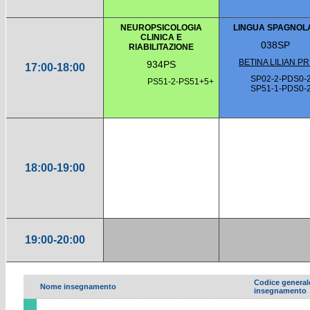
NEUROPSICOLOGIA
LINGUA SPAGNOLA
CLINICA E
038SP
RIABILITAZIONE
BETINA LILIAN P
934PS
17:00-18:00
SP02-2-PDS0-
PS51-2-PS51+5+
SP51-1-PDS0-
18:00-19:00
19:00-20:00
Codice general
Nome insegnamento
insegnamento