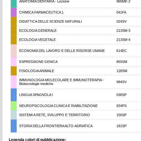
ANATOMIA DENTARIA - Lezione
965ME-2
CHIMICA FARMACEUTICA 1
041FA
DIDATTICA DELLE SCIENZE NATURALI
024SV
ECOLOGIA GENERALE
213SM-3
ECOLOGIA VEGETALE
213SM-4
ECONOMIA DEL LAVORO E DELLE RISORSE UMANE
614EC
ESPRESSIONE GENICA
855SM
FISIOLOGIA ANIMALE
128SM
IMMUNOLOGIA MOLECOLARE E IMMUNOTERAPIA -
984SV
Biotecnologie mediche
LINGUA SPAGNOLA I
038SP
NEUROPSICOLOGIA CLINICA E RIABILITAZIONE
934PS
SISTEMI A RETE, SVILUPPO E TERRITORIO
156SP
STORIA DELLA FRONTIERA ALTO-ADRIATICA
181SP
Legenda colori di pubblicazione: