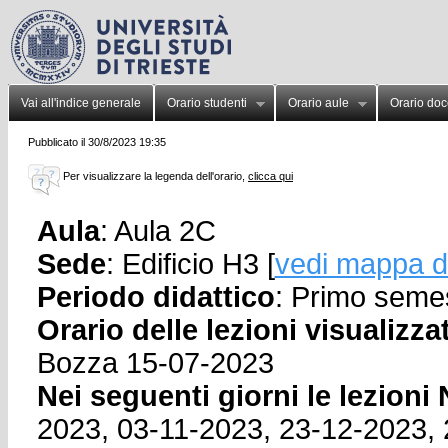
Vai all'indice generale
Orario studenti
Orario aule
Orario doc
Pubblicato il 30/8/2023 19:35
Per visualizzare la legenda dell'orario,
clicca qui
Aula
: Aula 2C
Sede
: Edificio H3 [
vedi mappa d
Periodo didattico
: Primo seme
Orario delle lezioni visualizza
Bozza 15-07-2023
Nei seguenti giorni le lezion
2023, 03-11-2023, 23-12-2023, 