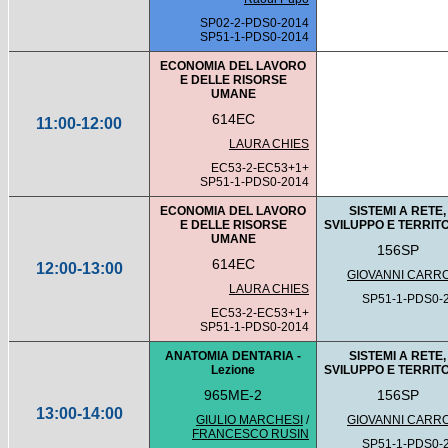
SP02-2-PDS0-2014
SP51-1-PDS0-2014
ECONOMIA DEL LAVORO
E DELLE RISORSE
UMANE
614EC
11:00-12:00
LAURA CHIES
EC53-2-EC53+1+
SP51-1-PDS0-2014
ECONOMIA DEL LAVORO
SISTEMI A RETE,
E DELLE RISORSE
SVILUPPO E TERRIT
UMANE
156SP
614EC
12:00-13:00
GIOVANNI CARR
LAURA CHIES
SP51-1-PDS0-
EC53-2-EC53+1+
SP51-1-PDS0-2014
ANATOMIA DENTARIA -
SISTEMI A RETE,
Lezione
SVILUPPO E TERRIT
965ME-2
156SP
13:00-14:00
GIULIO MARCHESI
/
GIOVANNI CARR
FRANCESCO RUSIN
SP51-1-PDS0-