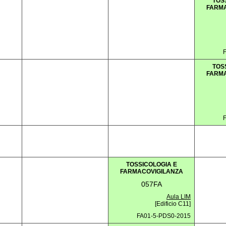
TOS
FARMA
TOS
FARMA
TOSSICOLOGIA E
FARMACOVIGILANZA
057FA
Aula LIM
[Edificio C11]
FA01-5-PDS0-2015